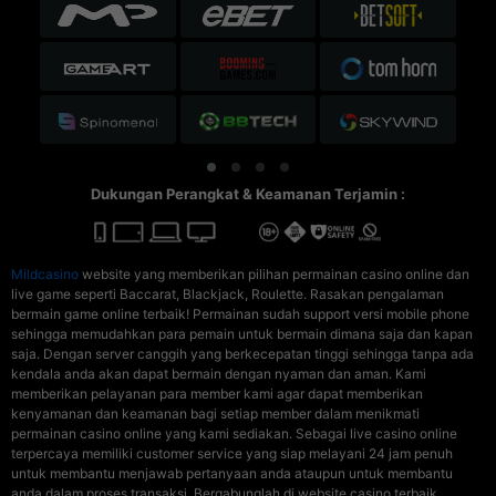
Dukungan Perangkat & Keamanan Terjamin :
Mildcasino
website yang memberikan pilihan permainan casino online dan
live game seperti Baccarat, Blackjack, Roulette. Rasakan pengalaman
bermain game online terbaik! Permainan sudah support versi mobile phone
sehingga memudahkan para pemain untuk bermain dimana saja dan kapan
saja. Dengan server canggih yang berkecepatan tinggi sehingga tanpa ada
kendala anda akan dapat bermain dengan nyaman dan aman. Kami
memberikan pelayanan para member kami agar dapat memberikan
kenyamanan dan keamanan bagi setiap member dalam menikmati
permainan casino online yang kami sediakan. Sebagai live casino online
terpercaya memiliki customer service yang siap melayani 24 jam penuh
untuk membantu menjawab pertanyaan anda ataupun untuk membantu
anda dalam proses transaksi. Bergabunglah di website casino terbaik