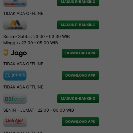
MASUK E-BANKING
TIDAK ADA OFFLINE
MASUK E-BANKING
Senin - Sabtu : 23.00 - 03.30 WIB
Minggu : 23.00 - 05.00 WIB
DOWNLOAD APK
TIDAK ADA OFFLINE
DOWNLOAD APK
TIDAK ADA OFFLINE
MASUK E-BANKING
SENIN - JUMAT : 22.00 - 00.00 WIB
DOWNLOAD APK