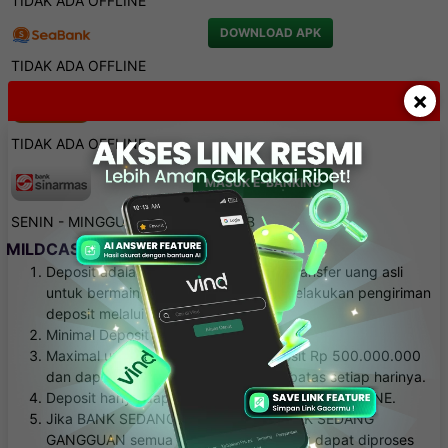
TIDAK ADA OFFLINE
DOWNLOAD APK
TIDAK ADA OFFLINE
×
DOWNLOAD APK
TIDAK ADA OFFLINE
MASUK E-BANKING
SENIN - MINGGU: 22.00 - 00.00 WIB
MILDCASINO KETENTUAN DEPOSIT :
Deposit adalah penukaran chips dari transfer uang asli
untuk bermain dalam game dengan melakukan pengiriman
deposit melalui account bank anda.
Minimal Deposit = 50.000 IDR
Maximal untuk 1 kali melakukan deposit Rp 500.000.000
dan dapat deposit berkali-kali tanpa batas setiap harinya.
Deposit hanya dapat diproses selama BANK ONLINE.
Jika BANK SEDANG OFFLINE atau BANK SEDANG
GANGGUAN semua proses deposit tidak dapat diproses