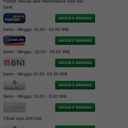
*noted: Kecuali saat maintenance rutin dari
bank
MASUK E-BANKING
Senin - Minggu: 23.00 - 02.00 WIB
MASUK E-BANKING
Senin - Minggu : 22.00 - 06.00 WIB
MASUK E-BANKING
Senin - Minggu: 01.30- 03.30 WIB
MASUK E-BANKING
Senin - Minggu: 23.00 - 0.00 WIB
MASUK E-BANKING
TIDAK ADA OFFLINE